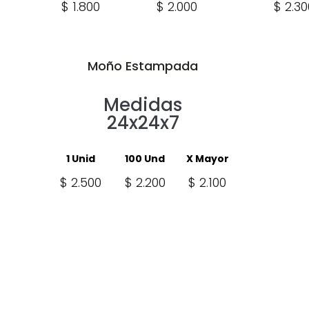
$ 1.800
$ 2.000
$ 2.30
Moño Estampada
Medidas
24x24x7
1 Unid
100 Und
X Mayor
$ 2.500
$ 2.200
$ 2.100