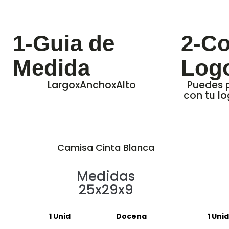
1-Guia de
2-Co
Medida
Log
LargoxAnchoxAlto
Puedes p
con tu lo
Camisa Cinta Blanca
Medidas
25x29x9
1 Unid
Docena
1 Unid