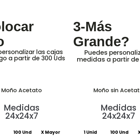
locar
3-Más
o
Grande?
ersonalizar las cajas
Puedes personaliz
go a partir de 300 Uds
medidas a partir de
Moño Acetato
Moño sin Aceta
Medidas
Medidas
24x24x7
24x24x7
100 Und
X Mayor
1 Unid
100 Und