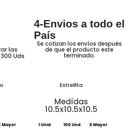
4-Envios a todo el
País
Se cotizan los envíos después
ar las
de que el producto este
terminado.
 300 Uds
to
Estrellita
Medidas
10.5x10.5x10.5
X Mayor
1 Unid
100 Und
X Mayor