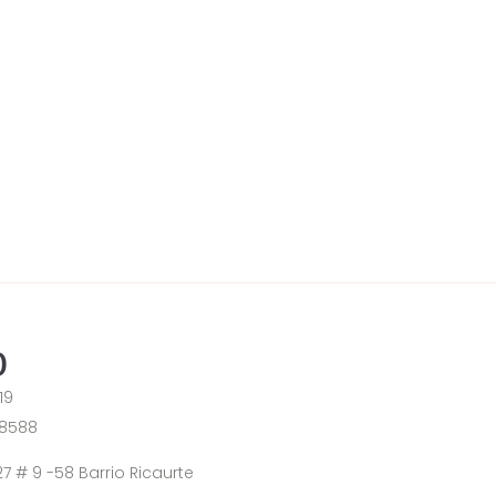
o
19
 8588
7 # 9 -58 Barrio Ricaurte