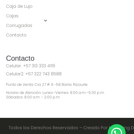
Caja de Lujo
Cajas
Corrugadas
Contacto
Contacto
Celular:
+57 313 333 4119
Celular2:
+57 322 743 8588
Punto de Venta: Cra 27 # 9 -58 Barrio Ricaurte
Horario de Atención: Lunes–Viernes: 8:00 a.m.–5:30 p.m.
Sábados: 8:00 a.m – 2:00 p.m
Todos los Derechos Reservados – Creado Por Marketing Di